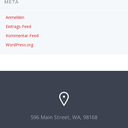
META
Anmelden
Eintrags-Feed
Kommentar-Feed
WordPress.org
596 Main Street, WA, 98168